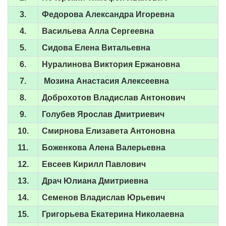
3.
Федорова Александра Игоревна
4.
Васильева Алла Сергеевна
5.
Сидова Елена Витальевна
6.
Нуралинова Виктория Ержановна
7.
Мозина Анастасия Алексеевна
8.
Доброхотов Владислав Антонович
9.
Голубев Ярослав Дмитриевич
10.
Смирнова Елизавета Антоновна
11.
Боженкова Алена Валерьевна
12.
Евсеев Кирилл Павлович
13.
Драч Юлиана Дмитриевна
14.
Семенов Владислав Юрьевич
15.
Григорьева Екатерина Николаевна